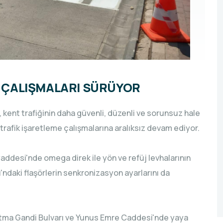
M ÇALIŞMALARI SÜRÜYOR
kent trafiğinin daha güvenli, düzenli ve sorunsuz hale
rafik işaretleme çalışmalarına aralıksız devam ediyor.
Caddesi'nde omega direk ile yön ve refüj levhalarının
ndaki flaşörlerin senkronizasyon ayarlarını da
ahatma Gandi Bulvarı ve Yunus Emre Caddesi'nde yaya