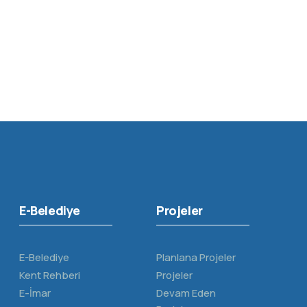
E-Belediye
Projeler
E-Belediye
Planlana Projeler
Kent Rehberi
Projeler
E-İmar
Devam Eden