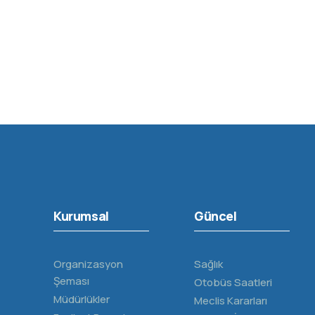
Kurumsal
Güncel
Organizasyon
Sağlık
Şeması
Otobüs Saatleri
Müdürlükler
Meclis Kararları