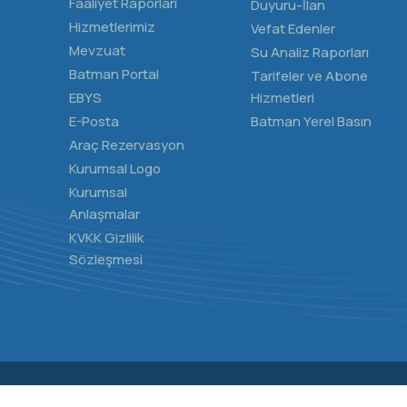
Faaliyet Raporları
Duyuru-İlan
Hizmetlerimiz
Vefat Edenler
Mevzuat
Su Analiz Raporları
Batman Portal
Tarifeler ve Abone
EBYS
Hizmetleri
E-Posta
Batman Yerel Basın
Araç Rezervasyon
Kurumsal Logo
Kurumsal
Anlaşmalar
KVKK Gizlilik
Sözleşmesi
© Batman Belediyesi Bilgi İşlem Müdürlüğü | 2024