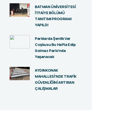
BATMAN ÜNİVERSİTESİ
İTFAİYE BÖLÜMÜ
TANITIMI PROGRAMI
YAPILDI
Parklarda Şenlik Var
Coşkusu Bu Hafta Edip
Solmaz Parkı'nda
Yaşanacak
AYDINKONAK
MAHALLESİ’NDE TRAFİK
GÜVENLİĞİNİ ARTIRAN
ÇALIŞMALAR